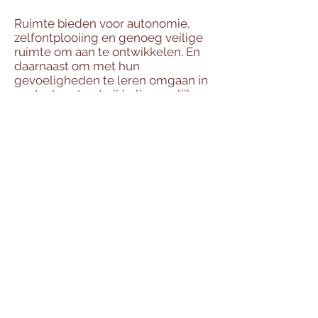
Ruimte bieden voor autonomie,
zelfontplooiing en genoeg veilige
ruimte om aan te ontwikkelen. En
daarnaast om met hun
gevoeligheden te leren omgaan in
contact met ontwikkelingsgelijken.
Volg het project op
Facebook
Interesse in onze lezing, training
voor ouders of leerkrachten?
Stuur gerust je mail,
klik hier.