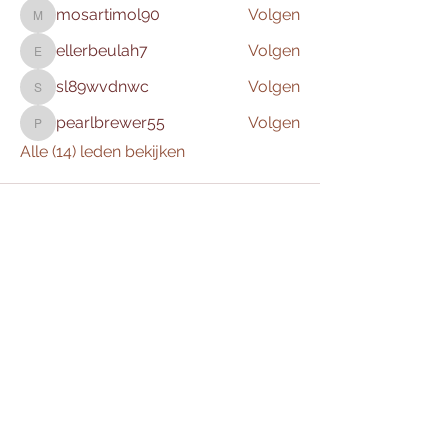
mosartimol90
Volgen
mosartimol90
ellerbeulah7
Volgen
ellerbeulah7
sl89wvdnwc
Volgen
sl89wvdnwc
pearlbrewer55
Volgen
pearlbrewer55
Alle (14) leden bekijken
Culemnia
0345 616150
(Kantooruren)
Herenstraat 48, Culemborg (hoofdvestiging)
Laan van Westroyen 6, Tiel
Stationspasserelle 133, Den Bosch
Keurmerken: Registerhomeopaat (R-Hom®) -