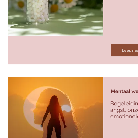
Lees me
Mentaal we
Begeleiding
angst, onz
emotionele