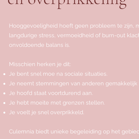
Hooggevoeligheid hoeft geen probleem te zijn, m
langdurige stress, vermoeidheid of burn-out kla
onvoldoende balans is.
Misschien herken je dit:
Je bent snel moe na sociale situaties.
Je neemt stemmingen van anderen gemakkelijk 
Je hoofd staat voortdurend aan.
Je hebt moeite met grenzen stellen.
Je voelt je snel overprikkeld.
Culemnia biedt unieke begeleiding op het gebie