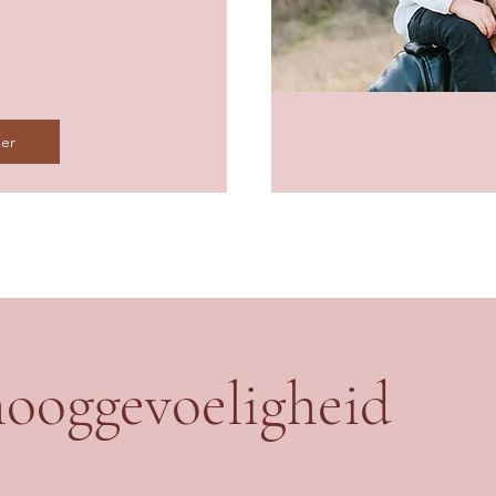
er
 hooggevoeligheid