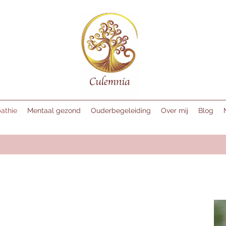
athie
Mentaal gezond
Ouderbegeleiding
Over mij
Blog