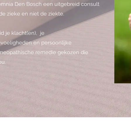
lemnia Den Bosch een uitgebreid consult
de zieke en niet de ziekte.
 je klacht(en), je
evoeligheden en persoonlijke
omeopathische remedie gekozen die
ou.