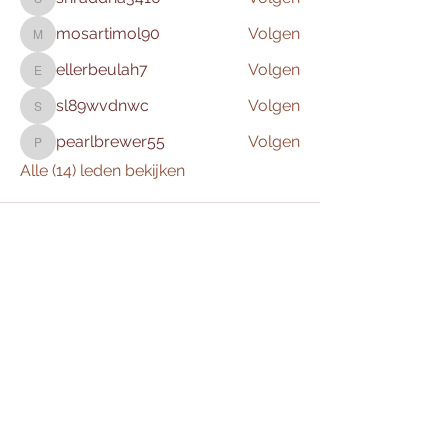
shraddha3410
mosartimol90
Volgen
mosartimol90
ellerbeulah7
Volgen
ellerbeulah7
sl89wvdnwc
Volgen
sl89wvdnwc
pearlbrewer55
Volgen
pearlbrewer55
Alle (14) leden bekijken
Culemnia
0345 616150
(Kantooruren)
Herenstraat 48, Culemborg (hoofdvestiging)
Laan van Westroyen 6, Tiel
Stationspasserelle 133, Den Bosch
Keurmerken: Registerhomeopaat (R-Hom®) -