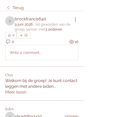
Terug
brockfrancis640
brockfrancis640
9 juni 2026
·
lid geworden van de
groep samen met
3 anderen
.
0
0
16
Write a comment...
Over
Welkom bij de groep! Je kunt contact
leggen met andere leden
...
Meer lezen
leden
shraddha3410
Volgen